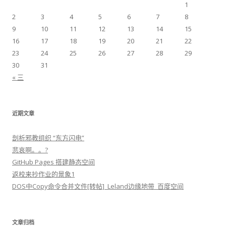
1
2
3
4
5
6
7
8
9
10
11
12
13
14
15
16
17
18
19
20
21
22
23
24
25
26
27
28
29
30
31
« 三
近期文章
剖析邪教组织 “东方闪电”
悲哀啊。。?
GitHub Pages 搭建静态空间
返校来抄作业的景象1
DOS中Copy命令合并文件[转帖]_Leland边缘地带_百度空间
文章归档