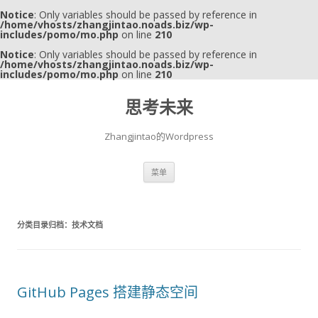
Notice
: Only variables should be passed by reference in
/home/vhosts/zhangjintao.noads.biz/wp-
includes/pomo/mo.php
on line
210
Notice
: Only variables should be passed by reference in
/home/vhosts/zhangjintao.noads.biz/wp-
includes/pomo/mo.php
on line
210
思考未来
Zhangjintao的Wordpress
跳至内容
菜单
分类目录归档：
技术文档
GitHub Pages 搭建静态空间