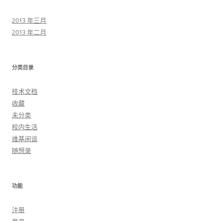
2013 年三月
2013 年二月
分类目录
技术文档
收藏
未分类
校内生活
维基闲谈
随想录
功能
注册