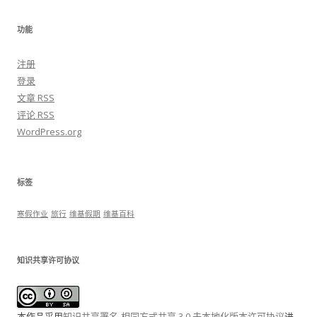
功能
注册
登录
文章
RSS
评论
RSS
WordPress.org
标签
寒假作业
旅行
维基假期
维基百科
知识共享许可协议
本作品采用
知识共享署名-相同方式共享 3.0 未本地化版本许可协议
进