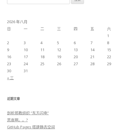
2026 年八月
日
一
二
三
四
五
六
1
2
3
4
5
6
7
8
9
10
11
12
13
14
15
16
17
18
19
20
21
22
23
24
25
26
27
28
29
30
31
« 三
近期文章
剖析邪教组织 “东方闪电”
悲哀啊。。?
GitHub Pages 搭建静态空间