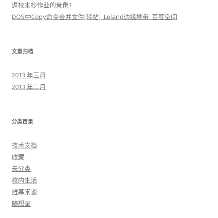
返校来抄作业的景象1
DOS中Copy命令合并文件[转帖]_Leland边缘地带_百度空间
文章归档
2013 年三月
2013 年二月
分类目录
技术文档
收藏
未分类
校内生活
维基闲谈
随想录