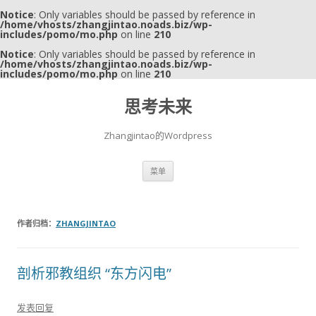
Notice
: Only variables should be passed by reference in
/home/vhosts/zhangjintao.noads.biz/wp-
includes/pomo/mo.php
on line
210
Notice
: Only variables should be passed by reference in
/home/vhosts/zhangjintao.noads.biz/wp-
includes/pomo/mo.php
on line
210
思考未来
Zhangjintao的Wordpress
跳至内容
菜单
作者归档：
ZHANGJINTAO
剖析邪教组织 “东方闪电”
发表回复